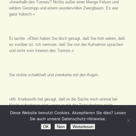
»Innerhalb des Turmes? Nichts außer einer Menge Felsen und
wildem Gestrüpp und einem wundervollen Zwergbaum. Es war
ganz hübsch.«
Er lachte. »Eben haben Sie doch gesagt, daß Sie froh wären, daß
es vorüber ist. Ich vermute, daß Sie von der Aufnahme sprachen
und nicht vom Inneren des Turmes.«
Sie nickte schalkhaft und zwinkerte mit den Augen.
»Mr. Knebworth hat gesagt, daß er die Sache noch einmal bei
Nacht aufnehmen wird, wenn er mit der Tagaufnahme nicht
zufrieden ist. Der arme Mr. Connolly! Dann wird er wohl seine Rolle
Diese Website benutzt Cookies. Akzeptieren Sie dies? Lesen
im Stich lassen.«
Sie auch unsere Datenschutz-Hinweise.
OK
Nein
Weiterlesen