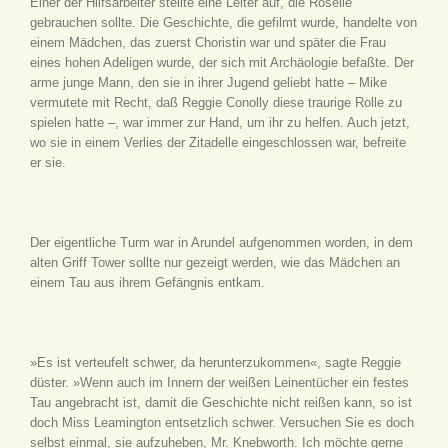
Einer der Hilfsarbeiter stellte eine Leiter auf, die Roselle
gebrauchen sollte. Die Geschichte, die gefilmt wurde, handelte von
einem Mädchen, das zuerst Choristin war und später die Frau
eines hohen Adeligen wurde, der sich mit Archäologie befaßte. Der
arme junge Mann, den sie in ihrer Jugend geliebt hatte – Mike
vermutete mit Recht, daß Reggie Conolly diese traurige Rolle zu
spielen hatte –, war immer zur Hand, um ihr zu helfen. Auch jetzt,
wo sie in einem Verlies der Zitadelle eingeschlossen war, befreite
er sie.
Der eigentliche Turm war in Arundel aufgenommen worden, in dem
alten Griff Tower sollte nur gezeigt werden, wie das Mädchen an
einem Tau aus ihrem Gefängnis entkam.
»Es ist verteufelt schwer, da herunterzukommen«, sagte Reggie
düster. »Wenn auch im Innern der weißen Leinentücher ein festes
Tau angebracht ist, damit die Geschichte nicht reißen kann, so ist
doch Miss Leamington entsetzlich schwer. Versuchen Sie es doch
selbst einmal, sie aufzuheben, Mr. Knebworth. Ich möchte gerne