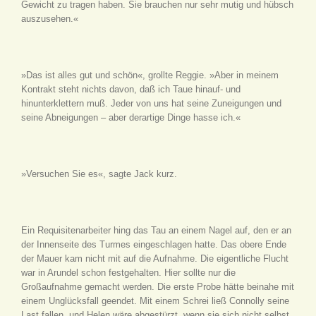
Gewicht zu tragen haben. Sie brauchen nur sehr mutig und hübsch
auszusehen.«
»Das ist alles gut und schön«, grollte Reggie. »Aber in meinem
Kontrakt steht nichts davon, daß ich Taue hinauf- und
hinunterklettern muß. Jeder von uns hat seine Zuneigungen und
seine Abneigungen – aber derartige Dinge hasse ich.«
»Versuchen Sie es«, sagte Jack kurz.
Ein Requisitenarbeiter hing das Tau an einem Nagel auf, den er an
der Innenseite des Turmes eingeschlagen hatte. Das obere Ende
der Mauer kam nicht mit auf die Aufnahme. Die eigentliche Flucht
war in Arundel schon festgehalten. Hier sollte nur die
Großaufnahme gemacht werden. Die erste Probe hätte beinahe mit
einem Unglücksfall geendet. Mit einem Schrei ließ Connolly seine
Last fallen, und Helen wäre abgestürzt, wenn sie sich nicht selbst