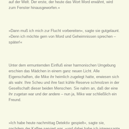
auf der Welt. Der erste, der heute das Wort Mord erwähnt, wird
zum Fenster hinausgeworfen.«
»Dann muß ich mich zur Flucht vorbereiten«, sagte sie gutgelaunt.
»Denn ich möchte gern von Mord und Geheimnissen sprechen –
später!«
Unter dem ermunternden Einfluß einer harmonischen Umgebung
erschien das Mädchen in einem ganz neuen Licht. Alle
Eigenschaften, die Mike ihr heimlich zugelegt hatte, erwiesen sich
als wahr. Ihre Scheu und ihre fast kühle Reserve schmolzen in der
Gesellschaft dieser beiden Menschen. Sie nahm an, daß der eine
ihr zugetan war und der andere – nun ja, Mike war schließlich ein
Freund.
»Ich habe heute nachmittag Detektiv gespielt«, sagte sie,
nachdem der Kaffee serviert war, »und dabei habe ich interessante