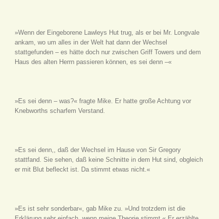
»Wenn der Eingeborene Lawleys Hut trug, als er bei Mr. Longvale
ankam, wo um alles in der Welt hat dann der Wechsel
stattgefunden – es hätte doch nur zwischen Griff Towers und dem
Haus des alten Herrn passieren können, es sei denn –«
»Es sei denn – was?« fragte Mike. Er hatte große Achtung vor
Knebworths scharfem Verstand.
»Es sei denn,, daß der Wechsel im Hause von Sir Gregory
stattfand. Sie sehen, daß keine Schnitte in dem Hut sind, obgleich
er mit Blut befleckt ist. Da stimmt etwas nicht.«
»Es ist sehr sonderbar«, gab Mike zu. »Und trotzdem ist die
Erklärung sehr einfach, wenn meine Theorie stimmt.« Er erzählte