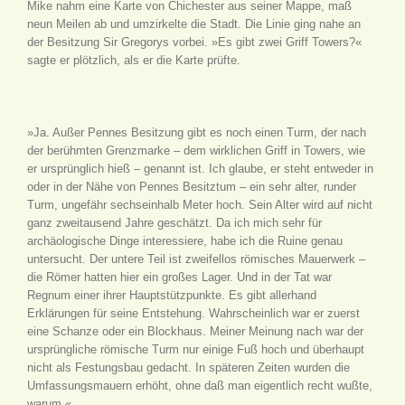
Mike nahm eine Karte von Chichester aus seiner Mappe, maß
neun Meilen ab und umzirkelte die Stadt. Die Linie ging nahe an
der Besitzung Sir Gregorys vorbei. »Es gibt zwei Griff Towers?«
sagte er plötzlich, als er die Karte prüfte.
»Ja. Außer Pennes Besitzung gibt es noch einen Turm, der nach
der berühmten Grenzmarke – dem wirklichen Griff in Towers, wie
er ursprünglich hieß – genannt ist. Ich glaube, er steht entweder in
oder in der Nähe von Pennes Besitztum – ein sehr alter, runder
Turm, ungefähr sechseinhalb Meter hoch. Sein Alter wird auf nicht
ganz zweitausend Jahre geschätzt. Da ich mich sehr für
archäologische Dinge interessiere, habe ich die Ruine genau
untersucht. Der untere Teil ist zweifellos römisches Mauerwerk –
die Römer hatten hier ein großes Lager. Und in der Tat war
Regnum einer ihrer Hauptstützpunkte. Es gibt allerhand
Erklärungen für seine Entstehung. Wahrscheinlich war er zuerst
eine Schanze oder ein Blockhaus. Meiner Meinung nach war der
ursprüngliche römische Turm nur einige Fuß hoch und überhaupt
nicht als Festungsbau gedacht. In späteren Zeiten wurden die
Umfassungsmauern erhöht, ohne daß man eigentlich recht wußte,
warum.«