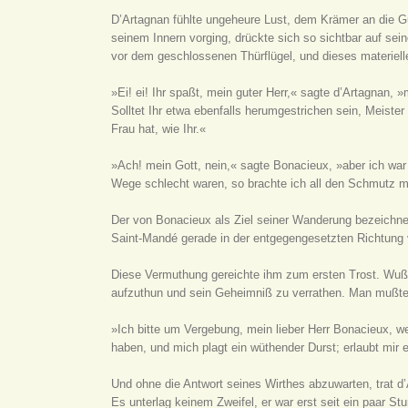
D’Artagnan fühlte ungeheure Lust, dem Krämer an die Gurg
seinem Innern vorging, drückte sich so sichtbar auf se
vor dem geschlossenen Thürflügel, und dieses materielle 
»Ei! ei! Ihr spaßt, mein guter Herr,« sagte d’Artagnan
Solltet Ihr etwa ebenfalls herumgestrichen sein, Meist
Frau hat, wie Ihr.«
»Ach! mein Gott, nein,« sagte Bonacieux, »aber ich wa
Wege schlecht waren, so brachte ich all den Schmutz mi
Der von Bonacieux als Ziel seiner Wanderung bezeichnet
Saint-Mandé gerade in der entgegengesetzten Richtung 
Diese Vermuthung gereichte ihm zum ersten Trost. Wuß
aufzuthun und sein Geheimniß zu verrathen. Man mußte
»Ich bitte um Vergebung, mein lieber Herr Bonacieux, we
haben, und mich plagt ein wüthender Durst; erlaubt mir 
Und ohne die Antwort seines Wirthes abzuwarten, trat d’
Es unterlag keinem Zweifel, er war erst seit ein paar S