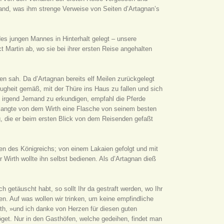
Hand, was ihm strenge Verweise von Seiten d’Artagnan’s
s jungen Mannes in Hinterhalt gelegt – unsere
 Martin ab, wo sie bei ihrer ersten Reise angehalten
en sah. Da d’Artagnan bereits elf Meilen zurückgelegt
Klugheit gemäß, mit der Thüre ins Haus zu fallen und sich
 irgend Jemand zu erkundigen, empfahl die Pferde
rlangte von dem Wirth eine Flasche von seinem besten
, die er beim ersten Blick von dem Reisenden gefaßt
en des Königreichs; von einem Lakaien gefolgt und mit
 Wirth wollte ihn selbst bedienen. Als d’Artagnan dieß
,« murmelte der Wirth mit zweifelhaftem Tone. –»Er ist der Günstling einer vornehmen Dame, die ihn wegen einer Bagatelle, die er Euch schuldig ist, nicht im Stich lassen wird.« – »Wenn ich es wagte, Euch zu sagen, was ich hierüber denke …« – »Was denkt Ihr hierüber?« – »Ich dürfte sogar sagen: was ich hierüber weiß.« – »Was Ihr wißt?« – »Und sogar was ich ganz gewiß weiß.« – »Und was wißt Ihr gewiß? Laßt hören!« – »Ich dürfte sagen, ich kenne diese vornehme Dame.« – »Ihr?« – »Ja, ich.« – »Und woher kennt Ihr sie?« – »O, gnädiger Herr, wenn ich mich Eurer Verschwiegenheit anvertrauen dürfte…« – »Sprecht! und auf Edelmannswort, Ihr sollt Euer Vertrauen nicht zu bereuen haben.« – »Wohl, gnädiger Herr. Ihr begreift, daß die Besorgniß zu allerhand Dingen leitet.« »Was habt Ihr gemacht?« – »Oh! nichts, was nicht in der Befugniß eines Gläubigers läge.« – »Nun?« – »Herr Porthos übergab uns ein Billet für diese Herzogin, mit dem Befehl, es auf die Post zu bringen. Sein Bedienter war noch nicht angelangt. Da er sein Zimmer nicht verlassen konnte, so mußten wir seine Aufträge zur Besorgung übernehmen.« – »Weiter?« – »Statt den Brief auf die Post zu bringen, was nie ganz sicher ist, benützten wir die Gelegenheit, da gerade einer von unsern Aufwärtern nach Paris ging, und beauftragten ihn, den Brief der Herzogin selbst zuzustellen. Dieß hieß den Absichten von Herrn Porthos entsprechen, der uns seinen Brief so sehr empfohlen hatte, nicht wahr?« – »Ungefähr.« – »Nun, gnädiger Herr, wißt Ihr, wer diese große Dame ist?« – »Nein, ich habe nur Porthos von ihr sprechen hören.« – »Wißt Ihr, wer diese angebliche Herzogin ist?« – »Ich wiederhole Euch, ich kenne sie nicht.« – »Es ist eine alte Frau, die Gattin eines Prokurators beim Chatelet, gnädiger Herr, Madame Coquenard; sie hat wenigstens ihre fünfzig Jahre auf dem Rücken und spielt noch die Eifersüchtige. Das kam mir auch ganz sonderbar vor – eine Prinzessin, die in der Rue aux Ours wohnt!« – »Woher wißt Ihr dies?« – »Weil sie in gewaltigen Zorn gerieth, als sie den Brief empfing, und sagte: Herr Porthos sei ein flatterhafter Mensch und habe wohl irgend einer Frauensperson wegen den Degenstich bekommen.« – »Er hat also einen Degenstich bekommen?« – »Ah! mein Gott! was habe ich da gesagt?« – »Ihr sagtet, Porthos habe einen Degenstich bekommen.« – »Ja, aber er hat mir streng verboten, darüber zu sprechen.« – »Warum dies?« – »Weil er sich gerühmt hatte, er werde diesen Fremden, mit dem Ihr ihn im Streite zurückließet, durchbohren, während dieser Fremde im Gegentheil ihn trotz aller seiner Prahlereien zu Boden streckte. Da nun Herr Porthos ein sehr eitler Mann ist, zumal seiner Herzogin gegenüber, die er durch Erzählung seines Abenteuers für sich gewinnen zu können geglaubt hatte, so will er Niemand zugestehen, daß er einen Degenstich erhalten hat.« – »Also hält ihn ein Degenstich im Bette zurück?« – »Und zwar ein Hauptstich. Die Seele Eures Freundes muß mit Pflöcken im Körper