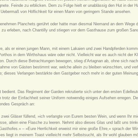
gnete. Feinde zu erblicken. Dem zu Folge hielt er unablässig den Hut in der 
m Uebermaß von Höflichkeit für einen Mann von geringem Stande ansehen.
 Benehmen Planchets gerührt oder hatte man diesmal Niemand an dem Wege de
l zu erleben, nach Chantilly und stiegen vor dem Gasthause zum großen Sanct
hüre, als er einen jungen Mann, mit einem Lakaien und zwei Handpferden komm
 Porthos in dem Wirthshaus wäre oder nicht. Vielleicht war es auch nicht der 
n. Durch diese Betrachtungen bewogen, stieg d’Artagnan ab, ohne sich nach
ufnahme von Gästen bestimmt war, welche allein zu bleiben wünschten, und ve
e; dieses Verlangen bestärkte den Gastgeber noch mehr in der guten Meinung
bedient. Das Regiment der Garden rekrutierte sich unter den ersten Edelleut
 trotz der Einfachheit seiner Uniform notwendig einiges Aufsehen erregen. Der
lgendes Gespräch an:
, nur thut ihm kund, daß Ihr es seid.« – »Wie, ich soll ihm kundthun, daß ich es bin?« – »Ja, es könnte Euch sonst ein Unglück widerfahren.« – »Und welches Unglück soll mir widerfahren?« – »Herr Porthos könnte Euch für Jemand aus dem Hause halten und Euch in einem Anfall von Zorn den Degen durch den Leib rennen oder die Hirnschale zerschmettern.« – »Was habt Ihr ihm denn gethan?« – »Wir haben Geld von ihm gefordert!« – »Ah, Teufel, ich begreife es. Das ist eine Forderung, welche Porthos sehr übel aufnimmt, wenn er nicht bei Kasse ist; aber ich weiß, daß er dies sein sollte.« – »Das haben wir auch gedacht, gnädiger Herr; da in diesem Hause große Ordnung herrscht, und wir jede Woche unsere Rechnungen machen, so überreichten wir ihm nach Verlauf von acht Tagen unsere Note; aber es scheint, wir hatten hiezu einen ungünstigen Augenblick gewählt, denn bei dem ersten Wort, das wir über diesen Gegenstand sprachen, wünschte er uns zu allen Teufeln; allerdings hatte er den Tag vorher gespielt.« – »Wie, er hatte gespielt, und mit wem?« – »O mein Gott, wer weiß? Mit einem durchreisenden vornehmen Herrn, dem er eine Partie Landsknecht antragen ließ.« – »Das ist es, der Unglückliche wird wohl Alles verloren haben.« – »Bis auf sein Pferd, gnädiger Herr, denn als der Fremde abreisen wollte, gewahrten wir, daß er das Pferd des Herrn Porthos durch seinen Lakaien satteln ließ. Wir machten ihm hierüber eine Bemerkung, aber er erwiederte uns, wir mischen uns in Dinge, die uns nichts angehen, und das Pferd gehöre ihm. Wir ließen auch Herrn Porthos von dem Vorfall in Kenntniß setzen, doch er antwortete, wir seien Schufte, daß wir an dem Wort eines Edelmannes zweifelten, und da dieser uns gesagt habe, das Pferd gehöre ihm, so müsse es wohl auch so sein.« – »Daran erkenne ich ihn,« murmelte d’Artagnan. – »Darauf ließ ich ihm sagen,« fuhr der Wirth fort, »wenn wir uns in Betreff der Bezahlung nicht verstehen können, so müsse ich hoffen, daß er wenigstens die Güte habe, die Gunst seiner Kundschaft meinem Kollegen, dem Wirth zum goldenen Adler, zuzuwenden; aber Herr Porthos antwortete mir, da mein Gasthof der beste sei, so wünsche er hier zu bleiben. Diese Antwort war zu schmeichelhaft, als daß ich auf seinem Auszug bestehen konnte. Ich bat ihn also blos, er möchte mir sein Zimmer, das schönste im Gasthof, zurückgeben und sich mit einem hübschen Cabinet im dritten Stock begnügen. Hierauf aber erwiederte Herr Porthos, da er jeden Augenblick seine Geliebte, eine der vornehmsten Damen des Hofes erwarte, so müsse ich einsehen, daß das Zimmer, welches er zu bewohnen mir die Ehre erweise, immer noch sehr mittelmäßig für eine solche Person sei. Obschon ich die Wahrheit des Gesagten vollkommen einsah, glaubte ich dennoch auf meiner Forderung bestehen zu müssen. Aber er gab sich nicht einmal die Mühe, sich mit mir in eine Discussion darüber einzulassen, sondern nahm seine Pistole, legte sie auf seinen Nachttisch und erklärte, daß er beim ersten Wort, welches man über ein Ausziehen nach einem andern Gasthof oder im Innern des Hauses zu ihm zu sprechen sich erfreche, demjenigen die Hirnschale zerschmettern werde, der so unklug wäre, sich in eine Angelegenheit zu mischen, die ihn nichts anginge. Seit dieser Zeit, gnädiger Herr, betritt außer seinem Bedienten Niemand mehr sein Zimmer.« – »Mousqueton ist also hier?« – »Ja, gnädiger Herr. Fünf Tage nach seiner Abreise ist er in sehr übler Laune zurückgekehrt. Es scheint, es sei ihm auch eine Unannehmlichkeit auf seiner Reise widerfahren. Leider ist er noch flinker als sein Herr und kehrt für diesen das Unterste zu oberst; da er glaubt, man könnte ihm verweigern, was er fordert, so nimmt er Alles, was er braucht, ohne zu fordern.« – »Ich habe bei Mousqueton allerdings stets eine ungewöhnliche Ergebenheit und Geisteskraft wahrgenommen,« erwiederte d’Artagnan. – »Das ist möglich, gnädiger Herr; aber setzt den Fall, ich komme nur viermal im Jahre mit einer solchen Ergebenheit und Geisteskraft in Berührung, so bin ich ein zu Grunde gerichteter Mann.« – »Nein, denn Porthos wird Euch bezahlen.« – »Hm