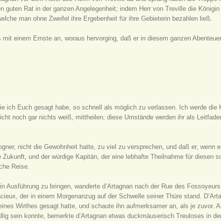
en guten Rat in der ganzen Angelegenheit; indem Herr von Treville die Königin 
lche man ohne Zweifel ihre Ergebenheit für ihre Gebieterin bezahlen ließ.
s mit einem Ernste an, woraus hervorging, daß er in diesem ganzen Abenteuer 
wie ich Euch gesagt habe, so schnell als möglich zu verlassen. Ich werde die
ht noch gar nichts weiß, mittheilen; diese Umstände werden ihr als Leitfaden
ner, nicht die Gewohnheit hatte, zu viel zu versprechen, und daß er, wenn er 
e Zukunft, und der würdige Kapitän, der eine lebhafte Theilnahme für diesen 
iche Reise.
e in Ausführung zu bringen, wanderte d’Artagnan nach der Rue des Fossoyeu
nacieux, der in einem Morgenanzug auf der Schwelle seiner Thüre stand. D’Art
ines Wirthes gesagt hatte, und schaute ihn aufmerksamer an, als je zuvor. A
ällig sein konnte, bemerkte d’Artagnan etwas duckmäuserisch Treuloses in de