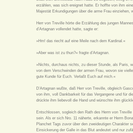
erzählen, was sich ereignet hatte. Er hoffte von ihm ein
Majestät Erkundigungen über die arme Frau einziehen, we
Herr von Treville hörte die Erzählung des jungen Manne
d’Artagnan vollendet hatte, sagte er:
»Hm! das riecht auf eine Meile nach dem Kardinal.«
»Aber was ist zu thun?« fragte d’Artagnan.
»Nichts, durchaus nichts, zu dieser Stunde, als Paris, 
von dem Verschwinden der armen Frau, wovon sie vielleic
gute Kunde für Euch. Verlaßt Euch auf mich.«
D’Artagnan wußte, daß Herr von Treville, obgleich Gascog
von ihm, voll Dankbarkeit für das Vergangene und für di
drückte ihm liebevoll die Hand und wünschte ihm glückl
Entschlossen, sogleich den Rath des Herrn von Trevill
sein. Als er sich Nro. 11 näherte, erkannte er Herrn Bo
Planchet Tags zuvor über den zweideutigen Charakter se
Einsickerung der Galle in das Blut andeutet und nur zuf