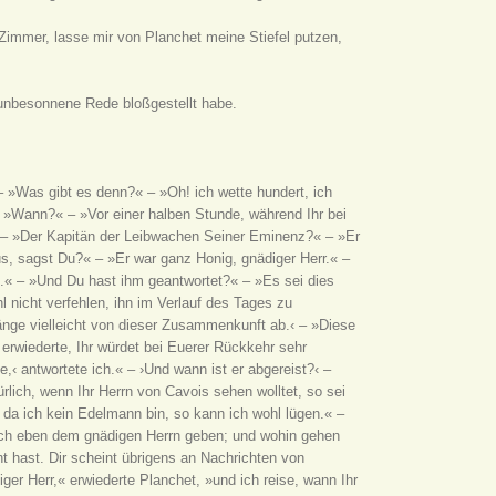
Zimmer, lasse mir von Planchet meine Stiefel putzen,
e unbesonnene Rede bloßgestellt habe.
 – »Was gibt es denn?« – »Oh! ich wette hundert, ich
– »Wann?« – »Vor einer halben Stunde, während Ihr bei
.« – »Der Kapitän der Leibwachen Seiner Eminenz?« – »Er
us, sagst Du?« – »Er war ganz Honig, gnädiger Herr.« –
n.« – »Und Du hast ihm geantwortet?« – »Es sei dies
 nicht verfehlen, ihn im Verlauf des Tages zu
änge vielleicht von dieser Zusammenkunft ab.‹ – »Diese
 erwiederte, Ihr würdet bei Euerer Rückkehr sehr
‹ antwortete ich.« – ›Und wann ist er abgereist?‹ –
rlich, wenn Ihr Herrn von Cavois sehen wolltet, so sei
 da ich kein Edelmann bin, so kann ich wohl lügen.« –
e ich eben dem gnädigen Herrn geben; und wohin gehen
t hast. Dir scheint übrigens an Nachrichten von
er Herr,« erwiederte Planchet, »und ich reise, wann Ihr