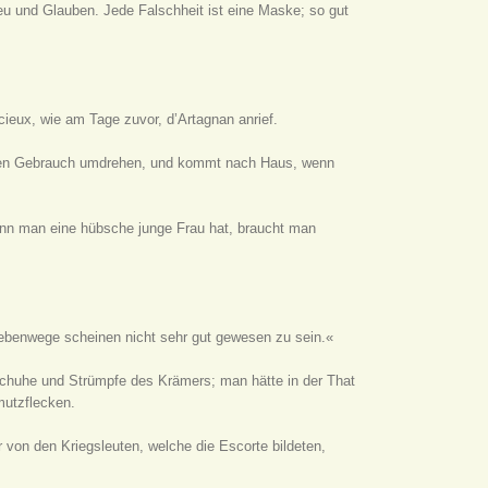
reu und Glauben. Jede Falschheit ist eine Maske; so gut
cieux, wie am Tage zuvor, d’Artagnan anrief.
ch den Gebrauch umdrehen, und kommt nach Haus, wenn
nn man eine hübsche junge Frau hat, braucht man
 Nebenwege scheinen nicht sehr gut gewesen zu sein.«
 Schuhe und Strümpfe des Krämers; man hätte in der That
mutzflecken.
r von den Kriegsleuten, welche die Escorte bildeten,