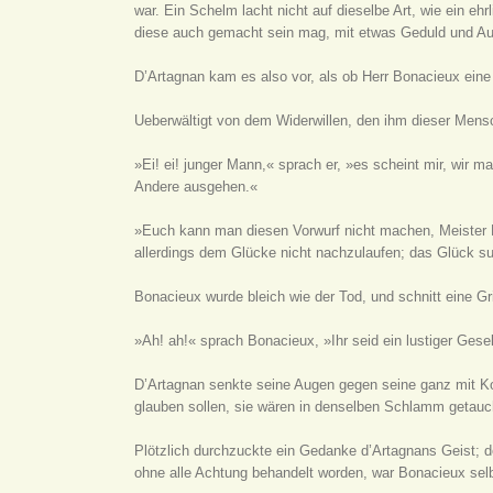
war. Ein Schelm lacht nicht auf dieselbe Art, wie ein e
diese auch gemacht sein mag, mit etwas Geduld und Au
D’Artagnan kam es also vor, als ob Herr Bonacieux ein
Ueberwältigt von dem Widerwillen, den ihm dieser Mensch
»Ei! ei! junger Mann,« sprach er, »es scheint mir, wi
Andere ausgehen.«
»Euch kann man diesen Vorwurf nicht machen, Meister 
allerdings dem Glücke nicht nachzulaufen; das Glück su
Bonacieux wurde bleich wie der Tod, und schnitt eine G
»Ah! ah!« sprach Bonacieux, »Ihr seid ein lustiger Ges
D’Artagnan senkte seine Augen gegen seine ganz mit Kot
glauben sollen, sie wären in denselben Schlamm getauc
Plötzlich durchzuckte ein Gedanke d’Artagnans Geist; der
ohne alle Achtung behandelt worden, war Bonacieux selbs