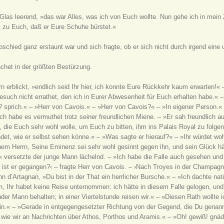
Glas leerend, »das war Alles, was ich von Euch wollte. Nun gehe ich in mein 
lt, zu Euch, daß er Eure Schuhe bürstet.«
schied ganz erstaunt war und sich fragte, ob er sich nicht durch irgend ein
chet in der größten Bestürzung.
rrn erblickt, »endlich seid Ihr hier, ich konnte Eure Rückkehr kaum erwarten!«
esuch nicht errathet, den ich in Eurer Abwesenheit für Euch erhalten habe.« 
n? sprich.« – »Herr von Cavois.« – »Herr von Cavois?« – »In eigener Person
Ich habe es vermuthet trotz seiner freundlichen Miene. – »Er sah freundlich a
die Euch sehr wohl wolle, um Euch zu bitten, ihm ins Palais Royal zu folge
et, wie er selbst sehen könne.« – »Was sagte er hierauf?« – »Ihr würdet wohl
nem Herrn, Seine Eminenz sei sehr wohl gesinnt gegen ihn, und sein Glück h
t,« versetzte der junge Mann lächelnd. – »Ich habe die Falle auch gesehen und
ist er gegangen?‹ – fragte Herr von Cavois. – ›Nach Troyes in der Champagne,
 d’Artagnan, »Du bist in der That ein herrlicher Bursche.« – »Ich dachte natü
, Ihr habet keine Reise unternommen: ich hätte in diesem Falle gelogen, und
nder Mann behalten; in einer Viertelstunde reisen wir.« – »Diesen Rath wollt
ein.« – »Gerade in entgegengesetzter Richtung von der Gegend, die Du genann
wie wir an Nachrichten über Athos, Porthos und Aramis.« – »Oh! gewiß! gnädig