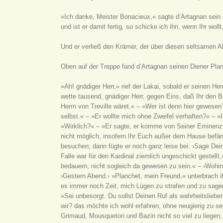
»Ich danke, Meister Bonacieux,« sagte d’Artagnan sein 
und ist er damit fertig, so schicke ich ihn, wenn Ihr wol
Und er verließ den Krämer, der über diesen seltsamen Ab
Oben auf der Treppe fand d’Artagnan seinen Diener Plan
»Ah! gnädiger Herr,« rief der Lakai, sobald er seinen He
wette tausend, gnädiger Herr, gegen Eins, daß Ihr den B
Herrn von Treville wäret.« – »Wer ist denn hier gewese
selbst.« – »Er wollte mich ohne Zweifel verhaften?« – »
»Wirklich?« – »Er sagte, er komme von Seiner Eminenz, 
nicht möglich, insofern Ihr Euch außer dem Hause befänd
besuchen; dann fügte er noch ganz leise bei: ›Sage Dei
Falle war für den Kardinal ziemlich ungeschickt gestell
bedauern, nicht sogleich da gewesen zu sein.« – ›Wohin 
›Gestern Abend.‹ »Planchet, mein Freund,« unterbrach ihn
es immer noch Zeit, mich Lügen zu strafen und zu sagen
»Sei unbesorgt. Du sollst Deinen Ruf als wahrheitsliebe
wir? das möchte ich wohl erfahren, ohne neugierig zu s
Grimaud, Mousqueton und Bazin nicht so viel zu liegen, 