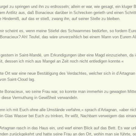
el zu springen und ihn zu erdrosseln; allein er war, wie gesagt, ein kluger Bu
inem Antlitz aus, daß Bonacieux darüber in Schrecken gerieth und einen Schri
Hinderniß, auf das er stieß, zwang ihn, auf seiner Stelle zu bleiben.
, »mir scheint es, wenn meine Stiefel des Schwammes bedürfen, so fordern Eu
er Bonacieux? Ah! Teufel, das wäre unverzeihlich bei einem Mann von Eurem A
r gestern in Saint-Mandé, um Erkundigungen über eine Magd einzuziehen, da 
t, dessen ich mich aus Mangel an Zeit noch nicht entledigen konnte.«
e Ort war eine neue Bestätigung des Verdachtes, welcher sich in d’Artagnan
von Saint-Cloud lag.
te Bonacieux, wo seine Frau war, so konnte man immerhin zu gewagten Mitte
 diese Vermuthung in Gewißheit verwandeln.
nn ich mit Euch ohne alle Umstände verfahre,« sprach d’Artagnan, »aber nicht
ein Glas Wasser bei Euch zu trinken, Ihr wißt, Nachbarn verweigern das einan
Artagnan rasch in das Haus ein, und warf einen Blick auf das Bett. Es war un
tunden zurückgekehrt und hatte seine Frau an den Ort, wohin man sie führte, o