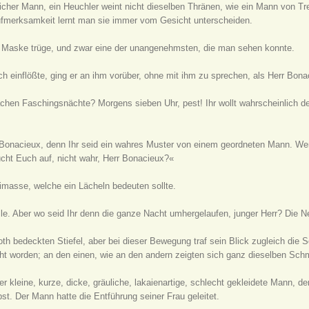
hrlicher Mann, ein Heuchler weint nicht dieselben Thränen, wie ein Mann von T
fmerksamkeit lernt man sie immer vom Gesicht unterscheiden.
e Maske trüge, und zwar eine der unangenehmsten, die man sehen konnte.
 einflößte, ging er an ihm vorüber, ohne mit ihm zu sprechen, als Herr Bona
r machen Faschingsnächte? Morgens sieben Uhr, pest! Ihr wollt wahrscheinli
Bonacieux, denn Ihr seid ein wahres Muster von einem geordneten Mann. We
cht Euch auf, nicht wahr, Herr Bonacieux?«
rimasse, welche ein Lächeln bedeuten sollte.
elle. Aber wo seid Ihr denn die ganze Nacht umhergelaufen, junger Herr? Die
h bedeckten Stiefel, aber bei dieser Bewegung traf sein Blick zugleich die
ht worden; an den einen, wie an den andern zeigten sich ganz dieselben Sch
 kleine, kurze, dicke, gräuliche, lakaienartige, schlecht gekleidete Mann, de
t. Der Mann hatte die Entführung seiner Frau geleitet.