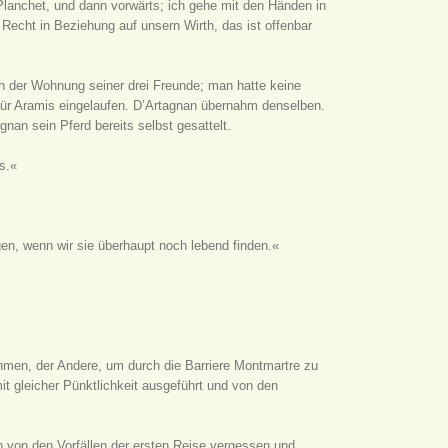
, Planchet, und dann vorwärts; ich gehe mit den Händen in
Recht in Beziehung auf unsern Wirth, das ist offenbar
 der Wohnung seiner drei Freunde; man hatte keine
 für Aramis eingelaufen. D’Artagnan übernahm denselben.
nan sein Pferd bereits selbst gesattelt.
s.«
gen, wenn wir sie überhaupt noch lebend finden.«
ehmen, der Andere, um durch die Barriere Montmartre zu
it gleicher Pünktlichkeit ausgeführt und von den
en von den Vorfällen der ersten Reise vergessen und