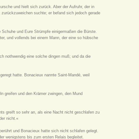
rsche und hielt sich zurück. Aber der Aufruhr, der in
tt zurückzuweichen suchte; er befand sich jedoch gerade
re Schuhe und Eure Strümpfe einigermaßen die Bürste.
lter, und vollends bei einem Mann, der eine so hübsche
ich nothwendig eine solche dingen muß; und da die
 geregt hatte. Bonacieux nannte Saint-Mandé, weil
ln greifen und den Krämer zwingen, den Mund
s greift so sehr an, als eine Nacht nicht geschlafen zu
der nicht.«
berührt und Bonacieux hatte sich nicht schlafen gelegt.
der wenigstens bis zum ersten Relais begleitet.