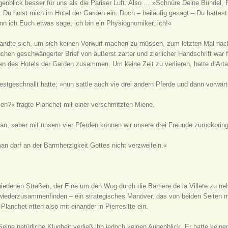
Augenblick besser für uns als die Pariser Luft. Also … »Schnüre Deine Bündel
Du holst mich im Hotel der Garden ein. Doch – beiläufig gesagt – Du hattest 
nn ich Euch etwas sage; ich bin ein Physiognomiker, ich!«
andte sich, um sich keinen Vorwurf machen zu müssen, zum letzten Mal nach
üchen geschwängerter Brief von äußerst zarter und zierlicher Handschrift war
en des Hotels der Garden zusammen. Um keine Zeit zu verlieren, hatte d’Artag
estgeschnallt hatte; »nun sattle auch vie drei andern Pferde und dann vorwärt
isen?« fragte Planchet mit einer verschmitzten Miene.
an, »aber mit unsern vier Pferden können wir unsere drei Freunde zurückbrin
n darf an der Barmherzigkeit Gottes nicht verzweifeln.«
hiedenen Straßen, der Eine um den Wog durch die Barriere de la Villete zu n
n wiederzusammenfinden – ein strategisches Manöver, das von beiden Seiten m
anchet ritten also mit einander in Pierresitte ein.
Seine natürliche Klugheit verließ ihn jedoch keinen Augenblick. Er hatte kein