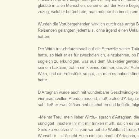
glaubte in allen Menschen, denen er auf der Reise bege
zuzog, welcher befürchtete, man möchte ihn bei diese
Wurden die Vorübergehenden wirklich durch das artige
Reisenden gelangten jedenfalls, ohne irgend einen Unfal
hatten.
Der Wirth trat ehrfurchtsvoll auf die Schwelle seiner T
hatte, so hielt er es für zweckdienlich, einzukehren, ob
sogleich zu erkundigen, was aus dem Musketier geworde
seinem Lakaien, trat in ein kleines Zimmer, das zur A
Wein, und ein Frühstück so gut, als man es haben könn
hatte.
D’Artagnan wurde auch mit wunderbarer Geschwindigkeit 
vier prachtvollen Pferden reisend, mußte also d’Artagnan
sah, ließ er zwei Gläser herbeischaffen und knüpfte fo
»Meiner Treu, mein lieber Wirth,« sprach d’Artagnan, die zwei Gläser füllend, »ich verlangte von Eurem besten Wein, und wenn Ihr mich getäuscht habt, so sollt Ihr da gestraft werden, wo Ihr sündigtet, insofern Ihr mit mir trinken müßt, da ich es hasse, allein eine Flasche zu leeren. Nehmt also dieses Glas und laßt uns trinken. Auf was wollen wir trinken, um keine empfindliche Seite zu verletzen? Trinken wir auf die Wohlfahrt Eures Gasthofes.« – »Eure Herrlichkeit erweist mir eine große Ehre,« sprach der Wirth, »und ich danke von Herzen für diesen guten Wunsch.« – »Täuscht Euch nicht,« sprach d’Artagnan, »es liegt in meinem Toast vielleicht mehr Selbstsucht, als Ihr wohl glauben möget. Nur in den Gasthöfen, welche gedeihen, findet man gute Aufnahme; in denjenigen, welche in der Abnahme begriffen sind, geht Alles drunter und drüber, und der Reisende ist das Opfer der Verlegenheiten seines Wirthes. Da ich aber viel und besonders viel auf dieser Straße reise, so wünschte ich, daß es allen Gastgebern wohl erginge.« – »In der That,« sprach der Wirth, »es scheint mir, es ist nicht das erste Mal, daß ich die Ehre habe, den gnädigen Herrn zu sehen.« – »Bah! ich bin mehr als zehnmal durch Chantilly gereist und dabei wenigstens drei bis viermal bei Euch eingekehrt. Ich war sogar vor zehn bis zwölf Tagen hier. Damals begleitete ich Freunde, Musketiere. Zum Beweis hiefür erinnere ich Euch daran, daß einer von ihnen mit einem Fremden, einem Unbekannten, in Streit gerieth, der, Gott weiß warum, Händel mit ihm suchte.« – »Ah, ja, wahrhaftig!« sprach der Wirth. »Eure Herrlichkeit meint wohl Herrn Porthos?« – »Das ist gerade der Name meines Reisegefährten. Mein Gott! mein lieber Wirth, sagt mir, sollte ihm etwa ein Unglück widerfahren sein?« – »Eure Herrlichkeit muß wohl wahrgenommen haben, daß er seine Reise nicht fortsetzen konnte.« – »In der That, er versprach uns, sogleich nachzufolgen, und wir haben ihn nicht wiedergesehen.« – »Er hat uns die Ehre erzeigt, hier zu bleiben.« – »Wie? er hat Euch die Ehre erzeigt, hier zu bleiben?« – »Ja, gnädiger Herr, in diesem Gasthof. Wir sind sogar sehr in Unruhe.« – »Worüber?« – »Ueber gewisse Ausgaben, die er gemacht hat.« – »Gut! aber er wird die Ausgaben, die er gemacht hat, bezahlen.« – »Ah, gnädiger Herr, Ihr gießt mir in der That Balsam in das Blut. Wir haben große Vorschüsse geleistet und noch diesen Morgen erklärte uns der Wundarzt, wenn ihn Herr Porthos nicht bezahle, so werde er sich an mich halten, da ich ihn habe holen lassen.« – »Porthos ist also verwundet?« – »Ich wüßte es Euch nicht zu sagen, gnädiger Herr.« – »Wie, Ihr wüßtet es mir nicht zu sagen? Ihr solltet doch besser unterrichtet sein, als irgend Jemand.« – »Ja, aber wir in unserem Stande sagen nicht Alles, was wir wissen, besonders wenn man uns bedeutet hat, daß unsere Ohren für unsere Zunge haften müssen.« – »Kann ich Porthos sehen?« – »Gewiß, gnädiger Herr, geht die Treppe hinauf und klopft im ersten Stocke an Nr. 1