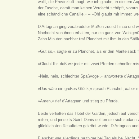
wollt; die Provinzluft taugt, wie ich glaube, in diesem 
der Tasche, damit man keinen Verdacht schöpft, voraus. 
eine schändliche Canaille.« – »Oh! glaubt mir immer, we
D’Artagnan ging verabredeter Maßen zuerst hinab und w
Nachricht von ihnen erhalten; nur ein ganz von Wohlger
Zehn Minuten nachher traf Planchet mit ihm in den Ställ
»Gut so,« sagte er zu Planchet, als er den Mantelsack f
»Glaubt Ihr, daß wir jeder mit zwei Pferden schneller re
»Nein, nein, schlechter Spaßvogel,« antwortete d’Artagn
»Das wäre ein großes Glück,« sprach Planchet, »aber ma
»Amen,« rief d’Artagnan und stieg zu Pferde.
Beide verließen das Hotel der Garden, jedoch auf versc
reiten, und jenseits Saint-Denis sollten sie sich sodan
glücklichsten Resultaten gekrönt wurde. D’Artagnan und Pl
Planchet war allerdings muthiger bei Tag als bei Nacht. 