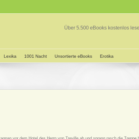
Über 5.500 eBooks kostenlos le
Lexika
1001 Nacht
Unsortierte eBooks
Erotika
tagnan vor dem Hotel des Herrn von Treville ab und sprang rasch die Treppe 