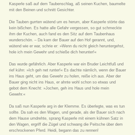
Kasperle saß auf dem Taubenschlag, aß seinen Kuchen, baumelte
mit den Beinen und schnitt Gesichter.
Die Tauben gurrten wütend um es herum, aber Kasperle störte das
kein bißchen. Es hatte alle Gefahr vergessen, so gut schmeckte
ihm der Kuchen, auch fand es den Sitz auf dem Taubenhaus
wunderschön. – Da kam der Bauer auf den Hof gerannt, und,
wütend wie er war, schrie er: »Wenn du nicht gleich heruntergehst,
hole ich mein Gewehr und schieße dich herunter!«
Das wurde gefährlich. Aber Kasperle war ein Bruder Leichtfuß und
rief kühn: »Ich geh net runter!« Es dachte nämlich, wenn der Bauer
ins Haus geht, um das Gewehr zu holen, reiße ich aus. Aber der
Bauer ging nicht ins Haus, er ahnte wohl schon so etwas und
gebot dem Knecht: »Jochen, geh ins Haus und hole mein
Gewehr.«
Da saß nun Kasperle arg in der Klemme. Es überlegte, was es tun
sollte. Da sah es den Wagen, und gerade, als der Bauer sich nach
dem Hause umdrehte, sprang Kasperle mit einem kühnen Satz in
den Wagen, ergriff die Zügel und schwang die Peitsche über dem
erschrockenen Pferd. Heidi, begann das zu rennen!