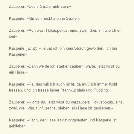
Zauberer: »Doch, Strafe muß sein.«
Kasperle: »Mir schmeckt’s ohne Strafe.«
Zauberer: »Ach was, Hokuspokus, eins, zwei, drei, ein Storch er
sei!«
Kasperle
(lacht)
: »Heißa! ich bin kein Storch geworden, ich bin
Kasperle!«
Zauberer: »Dann werde ich stärker zaubern, warte, jetzt wirst du
ein Hase.«
Kasperle: »Nä, das will ich auch nicht, da muß ich immer Kohl
fressen, und ich fresse lieber Pfannküchlein und Pudding.«
Zauberer: »Nichts da, jetzt wirst du verzaubert. Hokuspokus, eins,
zwei, drei, vier, fünf, sechs, sieben, ein Hase ist geblieben.«
Kasperle: »Hach, der Hase ist davongelaufen und Kasperle ist
geblieben.«