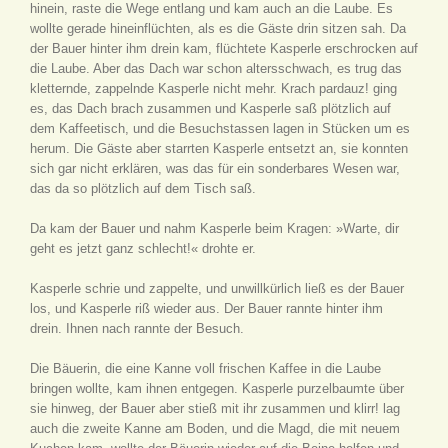
hinein, raste die Wege entlang und kam auch an die Laube. Es
wollte gerade hineinflüchten, als es die Gäste drin sitzen sah. Da
der Bauer hinter ihm drein kam, flüchtete Kasperle erschrocken auf
die Laube. Aber das Dach war schon altersschwach, es trug das
kletternde, zappelnde Kasperle nicht mehr. Krach pardauz! ging
es, das Dach brach zusammen und Kasperle saß plötzlich auf
dem Kaffeetisch, und die Besuchstassen lagen in Stücken um es
herum. Die Gäste aber starrten Kasperle entsetzt an, sie konnten
sich gar nicht erklären, was das für ein sonderbares Wesen war,
das da so plötzlich auf dem Tisch saß.
Da kam der Bauer und nahm Kasperle beim Kragen: »Warte, dir
geht es jetzt ganz schlecht!« drohte er.
Kasperle schrie und zappelte, und unwillkürlich ließ es der Bauer
los, und Kasperle riß wieder aus. Der Bauer rannte hinter ihm
drein. Ihnen nach rannte der Besuch.
Die Bäuerin, die eine Kanne voll frischen Kaffee in die Laube
bringen wollte, kam ihnen entgegen. Kasperle purzelbaumte über
sie hinweg, der Bauer aber stieß mit ihr zusammen und klirr! lag
auch die zweite Kanne am Boden, und die Magd, die mit neuem