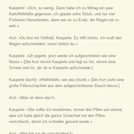
Kasperle: »Och, so wenig. Dann habe ich zu Mittag ein paar
Kartoffelklöße gegessen, ich glaube zehn Stück, und nur vier
Portionen Hasenbraten, dann war es zu Ende, der Magen tat zu
weh.«
Arzt: »Du bist ein Vielfraß, Kasperle. Es hilft nichts, ich muß den
Magen aufschneiden, sonst stirbst du.«
Kasperle: »Uh jegerle, jetzt werde ich aufgeschnitten wie eine
Wurst.«
(Der Arzt nimmt Kasperle und legt es hin, nimmt eine
Schere und tut, als ob er Kasperle aufschneide.)
Kasperle
(lacht)
: »Hihihihihihi, wie das kitzelt.«
(Der Arzt zieht eine
große Pillenschachtel aus dem aufgeschnittenen Bauch hervor.)
Arzt: »Was ist denn das?«
Kasperle: »Die sollte ich einnehmen, immer drei Pillen auf einmal,
aber ich habe gleich die ganze Schachtel mit den Pillen
verschluckt, damit ich schneller gesund werde.«
Arzt: »Wer hat sie dir verschrieben?«