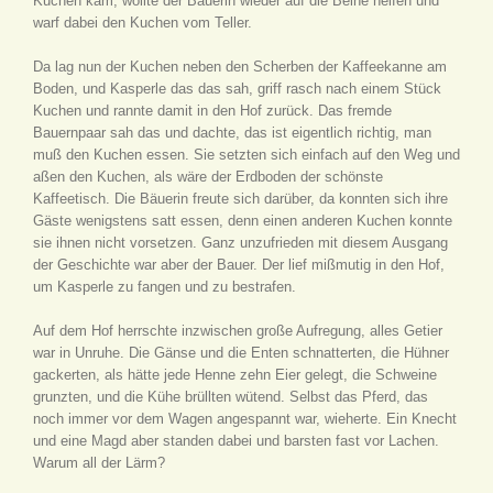
Kuchen kam, wollte der Bäuerin wieder auf die Beine helfen und
warf dabei den Kuchen vom Teller.
Da lag nun der Kuchen neben den Scherben der Kaffeekanne am
Boden, und Kasperle das das sah, griff rasch nach einem Stück
Kuchen und rannte damit in den Hof zurück. Das fremde
Bauernpaar sah das und dachte, das ist eigentlich richtig, man
muß den Kuchen essen. Sie setzten sich einfach auf den Weg und
aßen den Kuchen, als wäre der Erdboden der schönste
Kaffeetisch. Die Bäuerin freute sich darüber, da konnten sich ihre
Gäste wenigstens satt essen, denn einen anderen Kuchen konnte
sie ihnen nicht vorsetzen. Ganz unzufrieden mit diesem Ausgang
der Geschichte war aber der Bauer. Der lief mißmutig in den Hof,
um Kasperle zu fangen und zu bestrafen.
Auf dem Hof herrschte inzwischen große Aufregung, alles Getier
war in Unruhe. Die Gänse und die Enten schnatterten, die Hühner
gackerten, als hätte jede Henne zehn Eier gelegt, die Schweine
grunzten, und die Kühe brüllten wütend. Selbst das Pferd, das
noch immer vor dem Wagen angespannt war, wieherte. Ein Knecht
und eine Magd aber standen dabei und barsten fast vor Lachen.
Warum all der Lärm?