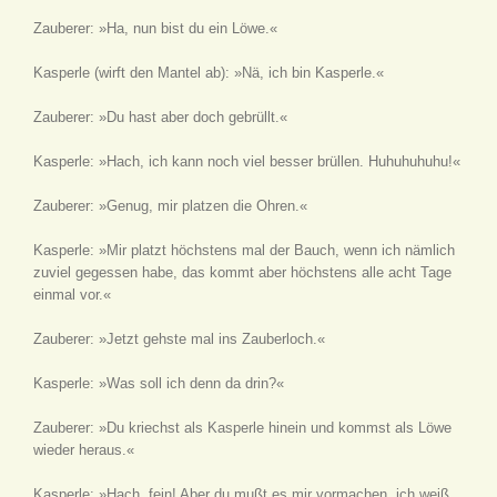
Zauberer: »Ha, nun bist du ein Löwe.«
Kasperle
(wirft den Mantel ab)
: »Nä, ich bin Kasperle.«
Zauberer: »Du hast aber doch gebrüllt.«
Kasperle: »Hach, ich kann noch viel besser brüllen. Huhuhuhuhu!«
Zauberer: »Genug, mir platzen die Ohren.«
Kasperle: »Mir platzt höchstens mal der Bauch, wenn ich nämlich
zuviel gegessen habe, das kommt aber höchstens alle acht Tage
einmal vor.«
Zauberer: »Jetzt gehste mal ins Zauberloch.«
Kasperle: »Was soll ich denn da drin?«
Zauberer: »Du kriechst als Kasperle hinein und kommst als Löwe
wieder heraus.«
Kasperle: »Hach, fein! Aber du mußt es mir vormachen, ich weiß