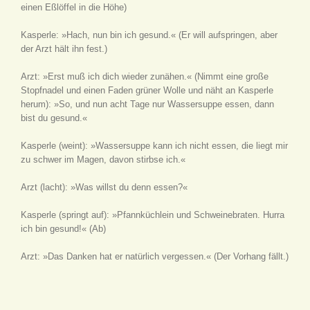
einen Eßlöffel in die Höhe)
Kasperle: »Hach, nun bin ich gesund.«
(Er will aufspringen, aber
der Arzt hält ihn fest.)
Arzt: »Erst muß ich dich wieder zunähen.«
(Nimmt eine große
Stopfnadel und einen Faden grüner Wolle und näht an Kasperle
herum)
: »So, und nun acht Tage nur Wassersuppe essen, dann
bist du gesund.«
Kasperle
(weint)
: »Wassersuppe kann ich nicht essen, die liegt mir
zu schwer im Magen, davon stirbse ich.«
Arzt
(lacht)
: »Was willst du denn essen?«
Kasperle
(springt auf)
: »Pfannküchlein und Schweinebraten. Hurra
ich bin gesund!«
(Ab)
Arzt: »Das Danken hat er natürlich vergessen.«
(Der Vorhang fällt.)