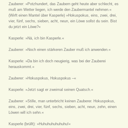
Zauberer: »Potzhundert, das Zaubern geht heute aber schlecht, es
muß am Wetter liegen, ich werde den Zaubermantel nehmen.«
(Wirft einen Mantel über Kasperle)
»Hokuspokus, eins, zwei, drei,
vier, fünf, sechs, sieben, acht, neun, ein Löwe sollst du sein. Bist
du jetzt ein Löwe?«
Kasperle: »Nä, ich bin Kasperle.«
Zauberer: »Noch einen stärkeren Zauber muß ich anwenden.«
Kasperle: »Da bin ich doch neugierig, was bei der Zauberei
herauskommt.«
Zauberer: »Hokuspokus, Hokuspokus –«
Kasperle: »Jetzt sagt er zweimal seinen Quatsch.«
Zauberer: »Stille, man unterbricht keinen Zauberer. Hokuspokus,
eins, zwei, drei, vier, fünf, sechs, sieben, acht, neun, zehn, einen
Löwen will ich sehn.«
Kasperle
(brüllt)
: »Huhuhuhuhuhuhu!«