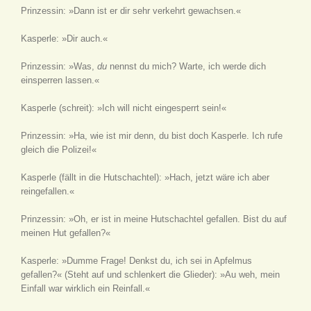
Prinzessin: »Dann ist er dir sehr verkehrt gewachsen.«
Kasperle: »Dir auch.«
Prinzessin: »Was,
du
nennst du mich? Warte, ich werde dich
einsperren lassen.«
Kasperle
(schreit)
: »Ich will nicht eingesperrt sein!«
Prinzessin: »Ha, wie ist mir denn, du bist doch Kasperle. Ich rufe
gleich die Polizei!«
Kasperle
(fällt in die Hutschachtel)
: »Hach, jetzt wäre ich aber
reingefallen.«
Prinzessin: »Oh, er ist in meine Hutschachtel gefallen. Bist du auf
meinen Hut gefallen?«
Kasperle: »Dumme Frage! Denkst du, ich sei in Apfelmus
gefallen?«
(Steht auf und schlenkert die Glieder)
: »Au weh, mein
Einfall war wirklich ein Reinfall.«