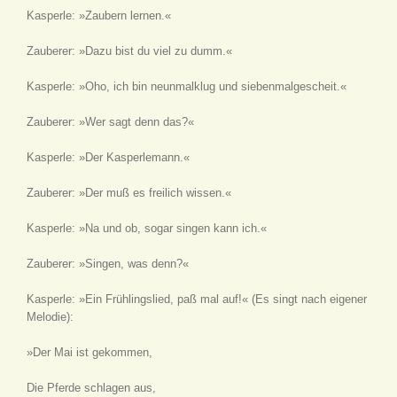
Kasperle: »Zaubern lernen.«
Zauberer: »Dazu bist du viel zu dumm.«
Kasperle: »Oho, ich bin neunmalklug und siebenmalgescheit.«
Zauberer: »Wer sagt denn das?«
Kasperle: »Der Kasperlemann.«
Zauberer: »Der muß es freilich wissen.«
Kasperle: »Na und ob, sogar singen kann ich.«
Zauberer: »Singen, was denn?«
Kasperle: »Ein Frühlingslied, paß mal auf!«
(Es singt nach eigener
Melodie)
:
»Der Mai ist gekommen,
Die Pferde schlagen aus,