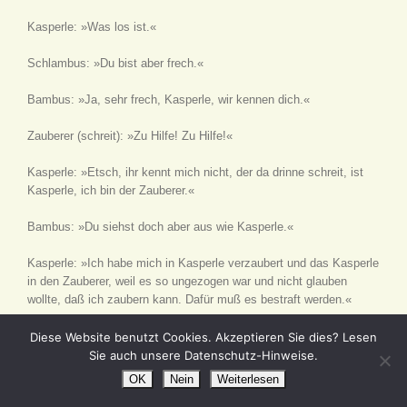
Kasperle: »Was los ist.«
Schlambus: »Du bist aber frech.«
Bambus: »Ja, sehr frech, Kasperle, wir kennen dich.«
Zauberer
(schreit)
: »Zu Hilfe! Zu Hilfe!«
Kasperle: »Etsch, ihr kennt mich nicht, der da drinne schreit, ist
Kasperle, ich bin der Zauberer.«
Bambus: »Du siehst doch aber aus wie Kasperle.«
Kasperle: »Ich habe mich in Kasperle verzaubert und das Kasperle
in den Zauberer, weil es so ungezogen war und nicht glauben
wollte, daß ich zaubern kann. Dafür muß es bestraft werden.«
Schlambus: »Ja, dafür muß es bestraft werden, wir wollen es
Diese Website benutzt Cookies. Akzeptieren Sie dies? Lesen
durchprügeln.«
Sie auch unsere Datenschutz-Hinweise.
OK
Nein
Weiterlesen
Bambus: »Ja, wir wollen das verzauberte Kasperle durchprügeln.«