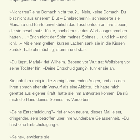
»Nicht treu? eine Dornach nicht treu?… Nein, keine Dornach. Du
bist nicht aus unserem Blut – Ehebrecherin!« schleuderte sie
Maria zu und führte unwillkürlich das Taschentuch an ihre Lippen,
die sie beschmutzt fühlte, nachdem sie das Wort ausgesprochen
hatten … »Erich nicht der Sohn meines Sohnes … und ich – und
ich!…« Mit einem grellen, kurzen Lachen sank sie in die Kissen
zurück, halb ohnmächtig, stumm und starr.
»Du lügst, Maria!« rief Wilhelm. Bebend vor Wut trat Wolfsberg vor
seine Tochter hin: »Deine Entschuldigung?« fuhr er sie an.
Sie sah ihm ruhig in die zornig flammenden Augen, und aus den
ihren sprach eher ein Vorwurf als eine Abbitte. Ich hatte mich
gerettet aus eigener Kraft, hätte sie ihm antworten können. Da riß
mich die Hand deines Sohnes ins Verderben.
»Deine Entschuldigung?« rief er von neuem, dieses Mal leiser,
dringender, sehr betroffen über ihre wunderbare Gelassenheit. »Du
hast eine Entschuldigung.«
»Keine«, erwiderte sie.