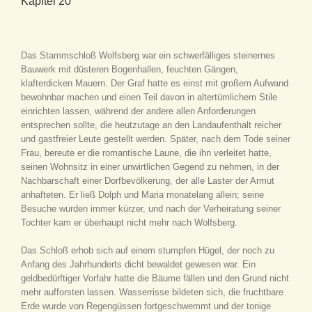
Kapitel 20
Das Stammschloß Wolfsberg war ein schwerfälliges steinernes
Bauwerk mit düsteren Bogenhallen, feuchten Gängen,
klafterdicken Mauern. Der Graf hatte es einst mit großem Aufwand
bewohnbar machen und einen Teil davon in altertümlichem Stile
einrichten lassen, während der andere allen Anforderungen
entsprechen sollte, die heutzutage an den Landaufenthalt reicher
und gastfreier Leute gestellt werden. Später, nach dem Tode seiner
Frau, bereute er die romantische Laune, die ihn verleitet hatte,
seinen Wohnsitz in einer unwirtlichen Gegend zu nehmen, in der
Nachbarschaft einer Dorfbevölkerung, der alle Laster der Armut
anhafteten. Er ließ Dolph und Maria monatelang allein; seine
Besuche wurden immer kürzer, und nach der Verheiratung seiner
Tochter kam er überhaupt nicht mehr nach Wolfsberg.
Das Schloß erhob sich auf einem stumpfen Hügel, der noch zu
Anfang des Jahrhunderts dicht bewaldet gewesen war. Ein
geldbedürftiger Vorfahr hatte die Bäume fällen und den Grund nicht
mehr aufforsten lassen. Wasserrisse bildeten sich, die fruchtbare
Erde wurde von Regengüssen fortgeschwemmt und der tonige