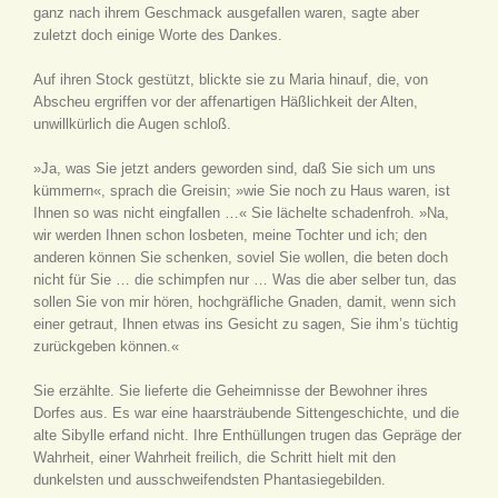
ganz nach ihrem Geschmack ausgefallen waren, sagte aber
zuletzt doch einige Worte des Dankes.
Auf ihren Stock gestützt, blickte sie zu Maria hinauf, die, von
Abscheu ergriffen vor der affenartigen Häßlichkeit der Alten,
unwillkürlich die Augen schloß.
»Ja, was Sie jetzt anders geworden sind, daß Sie sich um uns
kümmern«, sprach die Greisin; »wie Sie noch zu Haus waren, ist
Ihnen so was nicht eingfallen …« Sie lächelte schadenfroh. »Na,
wir werden Ihnen schon losbeten, meine Tochter und ich; den
anderen können Sie schenken, soviel Sie wollen, die beten doch
nicht für Sie … die schimpfen nur … Was die aber selber tun, das
sollen Sie von mir hören, hochgräfliche Gnaden, damit, wenn sich
einer getraut, Ihnen etwas ins Gesicht zu sagen, Sie ihm’s tüchtig
zurückgeben können.«
Sie erzählte. Sie lieferte die Geheimnisse der Bewohner ihres
Dorfes aus. Es war eine haarsträubende Sittengeschichte, und die
alte Sibylle erfand nicht. Ihre Enthüllungen trugen das Gepräge der
Wahrheit, einer Wahrheit freilich, die Schritt hielt mit den
dunkelsten und ausschweifendsten Phantasiegebilden.