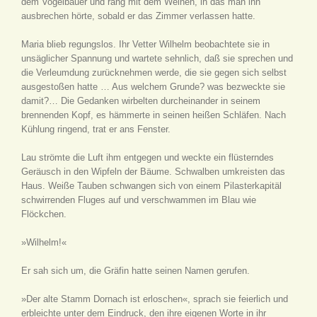
dem Vogelbauer und rang mit dem Weinen, in das man ihn
ausbrechen hörte, sobald er das Zimmer verlassen hatte.
Maria blieb regungslos. Ihr Vetter Wilhelm beobachtete sie in
unsäglicher Spannung und wartete sehnlich, daß sie sprechen und
die Verleumdung zurücknehmen werde, die sie gegen sich selbst
ausgestoßen hatte … Aus welchem Grunde? was bezweckte sie
damit?… Die Gedanken wirbelten durcheinander in seinem
brennenden Kopf, es hämmerte in seinen heißen Schläfen. Nach
Kühlung ringend, trat er ans Fenster.
Lau strömte die Luft ihm entgegen und weckte ein flüsterndes
Geräusch in den Wipfeln der Bäume. Schwalben umkreisten das
Haus. Weiße Tauben schwangen sich von einem Pilasterkapitäl
schwirrenden Fluges auf und verschwammen im Blau wie
Flöckchen.
»Wilhelm!«
Er sah sich um, die Gräfin hatte seinen Namen gerufen.
»Der alte Stamm Dornach ist erloschen«, sprach sie feierlich und
erbleichte unter dem Eindruck, den ihre eigenen Worte in ihr