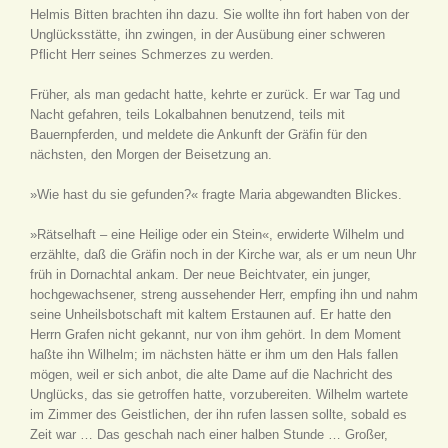
Helmis Bitten brachten ihn dazu. Sie wollte ihn fort haben von der
Unglücksstätte, ihn zwingen, in der Ausübung einer schweren
Pflicht Herr seines Schmerzes zu werden.
Früher, als man gedacht hatte, kehrte er zurück. Er war Tag und
Nacht gefahren, teils Lokalbahnen benutzend, teils mit
Bauernpferden, und meldete die Ankunft der Gräfin für den
nächsten, den Morgen der Beisetzung an.
»Wie hast du sie gefunden?« fragte Maria abgewandten Blickes.
»Rätselhaft – eine Heilige oder ein Stein«, erwiderte Wilhelm und
erzählte, daß die Gräfin noch in der Kirche war, als er um neun Uhr
früh in Dornachtal ankam. Der neue Beichtvater, ein junger,
hochgewachsener, streng aussehender Herr, empfing ihn und nahm
seine Unheilsbotschaft mit kaltem Erstaunen auf. Er hatte den
Herrn Grafen nicht gekannt, nur von ihm gehört. In dem Moment
haßte ihn Wilhelm; im nächsten hätte er ihm um den Hals fallen
mögen, weil er sich anbot, die alte Dame auf die Nachricht des
Unglücks, das sie getroffen hatte, vorzubereiten. Wilhelm wartete
im Zimmer des Geistlichen, der ihn rufen lassen sollte, sobald es
Zeit war … Das geschah nach einer halben Stunde … Großer,