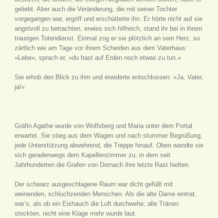
geliebt. Aber auch die Veränderung, die mit seiner Tochter
vorgegangen war, ergriff und erschütterte ihn. Er hörte nicht auf sie
angstvoll zu betrachten, erwies sich hilfreich, stand ihr bei in ihrem
traurigen Totendienst. Einmal zog er sie plötzlich an sein Herz, so
zärtlich wie am Tage vor ihrem Scheiden aus dem Vaterhaus:
»Lebe«, sprach er, »du hast auf Erden noch etwas zu tun.«
Sie erhob den Blick zu ihm und erwiderte entschlossen: »Ja, Vater,
ja!«
Gräfin Agathe wurde von Wolfsberg und Maria unter dem Portal
erwartet. Sie stieg aus dem Wagen und nach stummer Begrüßung,
jede Unterstützung abwehrend, die Treppe hinauf. Oben wandte sie
sich geradenwegs dem Kapellenzimmer zu, in dem seit
Jahrhunderten die Grafen von Dornach ihre letzte Rast hielten.
Der schwarz ausgeschlagene Raum war dicht gefüllt mit
weinenden, schluchzenden Menschen. Als die alte Dame eintrat,
war’s, als ob ein Eishauch die Luft durchwehe; alle Tränen
stockten, nicht eine Klage mehr wurde laut.