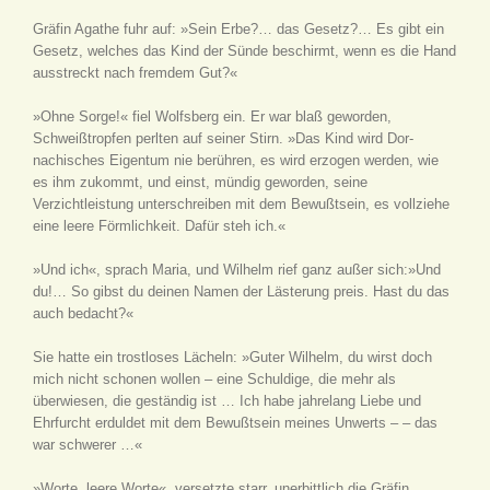
Gräfin Agathe fuhr auf: »Sein Erbe?… das Gesetz?… Es gibt ein
Gesetz, welches das Kind der Sünde beschirmt, wenn es die Hand
ausstreckt nach fremdem Gut?«
»Ohne Sorge!« fiel Wolfsberg ein. Er war blaß geworden,
Schweißtropfen perlten auf seiner Stirn. »Das Kind wird Dor-
nachisches Eigentum nie berühren, es wird erzogen werden, wie
es ihm zukommt, und einst, mündig geworden, seine
Verzichtleistung unterschreiben mit dem Bewußtsein, es vollziehe
eine leere Förmlichkeit. Dafür steh ich.«
»Und ich«, sprach Maria, und Wilhelm rief ganz außer sich:»Und
du!… So gibst du deinen Namen der Lästerung preis. Hast du das
auch bedacht?«
Sie hatte ein trostloses Lächeln: »Guter Wilhelm, du wirst doch
mich nicht schonen wollen – eine Schuldige, die mehr als
überwiesen, die geständig ist … Ich habe jahrelang Liebe und
Ehrfurcht erduldet mit dem Bewußtsein meines Unwerts – – das
war schwerer …«
»Worte, leere Worte«, versetzte starr, unerbittlich die Gräfin.