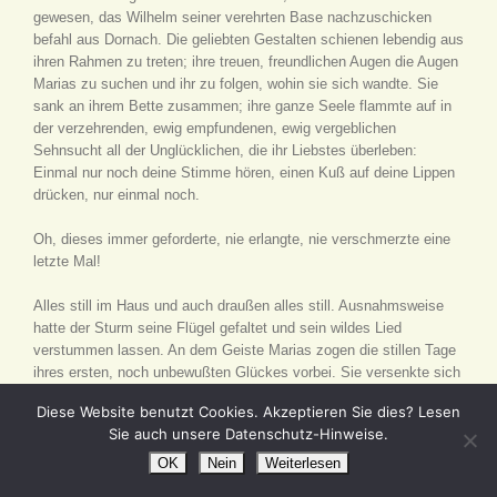
gewesen, das Wilhelm seiner verehrten Base nachzuschicken
befahl aus Dornach. Die geliebten Gestalten schienen lebendig aus
ihren Rahmen zu treten; ihre treuen, freundlichen Augen die Augen
Marias zu suchen und ihr zu folgen, wohin sie sich wandte. Sie
sank an ihrem Bette zusammen; ihre ganze Seele flammte auf in
der verzehrenden, ewig empfundenen, ewig vergeblichen
Sehnsucht all der Unglücklichen, die ihr Liebstes überleben:
Einmal nur noch deine Stimme hören, einen Kuß auf deine Lippen
drücken, nur einmal noch.
Oh, dieses immer geforderte, nie erlangte, nie verschmerzte eine
letzte Mal!
Alles still im Haus und auch draußen alles still. Ausnahmsweise
hatte der Sturm seine Flügel gefaltet und sein wildes Lied
verstummen lassen. An dem Geiste Marias zogen die stillen Tage
ihres ersten, noch unbewußten Glückes vorbei. Sie versenkte sich
in die Erinnerung an jede im Verkehr mit ihrem Gatten, ihrem
Diese Website benutzt Cookies. Akzeptieren Sie dies? Lesen
Freunde, verlebte Stunde.
Sie auch unsere Datenschutz-Hinweise.
Er hatte sein bei der Verlobung gegebenes Wort treulich gehalten,
OK
Nein
Weiterlesen
was sie für ihn tat, immer als Gnade angesehen, was er für sie tun