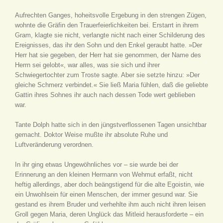
Aufrechten Ganges, hoheitsvolle Ergebung in den strengen Zügen,
wohnte die Gräfin den Trauerfeierlichkeiten bei. Erstarrt in ihrem
Gram, klagte sie nicht, verlangte nicht nach einer Schilderung des
Ereignisses, das ihr den Sohn und den Enkel geraubt hatte. »Der
Herr hat sie gegeben, der Herr hat sie genommen, der Name des
Herrn sei gelobt«, war alles, was sie sich und ihrer
Schwiegertochter zum Troste sagte. Aber sie setzte hinzu: »Der
gleiche Schmerz verbindet.« Sie ließ Maria fühlen, daß die geliebte
Gattin ihres Sohnes ihr auch nach dessen Tode wert geblieben
war.
Tante Dolph hatte sich in den jüngstverflossenen Tagen unsichtbar
gemacht. Doktor Weise mußte ihr absolute Ruhe und
Luftveränderung verordnen.
In ihr ging etwas Ungewöhnliches vor – sie wurde bei der
Erinnerung an den kleinen Hermann von Wehmut erfaßt, nicht
heftig allerdings, aber doch beängstigend für die alte Egoistin, wie
ein Unwohlsein für einen Menschen, der immer gesund war. Sie
gestand es ihrem Bruder und verhehlte ihm auch nicht ihren leisen
Groll gegen Maria, deren Unglück das Mitleid herausforderte – ein