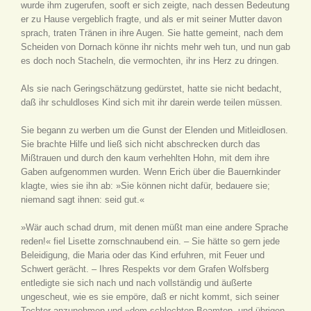
wurde ihm zugerufen, sooft er sich zeigte, nach dessen Bedeutung
er zu Hause vergeblich fragte, und als er mit seiner Mutter davon
sprach, traten Tränen in ihre Augen. Sie hatte gemeint, nach dem
Scheiden von Dornach könne ihr nichts mehr weh tun, und nun gab
es doch noch Stacheln, die vermochten, ihr ins Herz zu dringen.
Als sie nach Geringschätzung gedürstet, hatte sie nicht bedacht,
daß ihr schuldloses Kind sich mit ihr darein werde teilen müssen.
Sie begann zu werben um die Gunst der Elenden und Mitleidlosen.
Sie brachte Hilfe und ließ sich nicht abschrecken durch das
Mißtrauen und durch den kaum verhehlten Hohn, mit dem ihre
Gaben aufgenommen wurden. Wenn Erich über die Bauernkinder
klagte, wies sie ihn ab: »Sie können nicht dafür, bedauere sie;
niemand sagt ihnen: seid gut.«
»Wär auch schad drum, mit denen müßt man eine andere Sprache
reden!« fiel Lisette zornschnaubend ein. – Sie hätte so gern jede
Beleidigung, die Maria oder das Kind erfuhren, mit Feuer und
Schwert gerächt. – Ihres Respekts vor dem Grafen Wolfsberg
entledigte sie sich nach und nach vollständig und äußerte
ungescheut, wie es sie empöre, daß er nicht kommt, sich seiner
Tochter anzunehmen und »dem schlechten Beamten- und übrigen