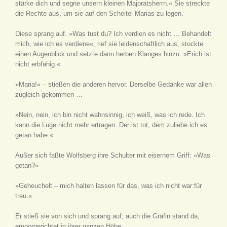
stärke dich und segne unsern kleinen Majoratsherrn.« Sie streckte
die Rechte aus, um sie auf den Scheitel Marias zu legen.
Diese sprang auf. »Was tust du? Ich verdien es nicht … Behandelt
mich, wie ich es verdiene«, rief sie leidenschaftlich aus, stockte
einen Augenblick und setzte dann herben Klanges hinzu: »Erich ist
nicht erbfähig.«
»Maria!« – stießen die anderen hervor. Derselbe Gedanke war allen
zugleich gekommen …
»Nein, nein, ich bin nicht wahnsinnig, ich weiß, was ich rede. Ich
kann die Lüge nicht mehr ertragen. Der ist tot, dem zuliebe ich es
getan habe.«
Außer sich faßte Wolfsberg ihre Schulter mit eisernem Griff: »Was
getan?«
»Geheuchelt – mich halten lassen für das, was ich nicht war:für
treu.«
Er stieß sie von sich und sprang auf; auch die Gräfin stand da,
emporgerichtet in ihrer ganzen Höhe.