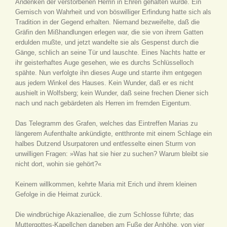
Andenken der verstorbenen Herrin in Ehren gehalten wurde. Ein
Gemisch von Wahrheit und von böswilliger Erfindung hatte sich als
Tradition in der Gegend erhalten. Niemand bezweifelte, daß die
Gräfin den Mißhandlungen erlegen war, die sie von ihrem Gatten
erdulden mußte, und jetzt wandelte sie als Gespenst durch die
Gänge, schlich an seine Tür und lauschte. Eines Nachts hatte er
ihr geisterhaftes Auge gesehen, wie es durchs Schlüsselloch
spähte. Nun verfolgte ihn dieses Auge und starrte ihm entgegen
aus jedem Winkel des Hauses. Kein Wunder, daß er es nicht
aushielt in Wolfsberg; kein Wunder, daß seine frechen Diener sich
nach und nach gebärdeten als Herren im fremden Eigentum.
Das Telegramm des Grafen, welches das Eintreffen Marias zu
längerem Aufenthalte ankündigte, entthronte mit einem Schlage ein
halbes Dutzend Usurpatoren und entfesselte einen Sturm von
unwilligen Fragen: »Was hat sie hier zu suchen? Warum bleibt sie
nicht dort, wohin sie gehört?«
Keinem willkommen, kehrte Maria mit Erich und ihrem kleinen
Gefolge in die Heimat zurück.
Die windbrüchige Akazienallee, die zum Schlosse führte; das
Muttergottes-Kapellchen daneben am Fuße der Anhöhe, von vier