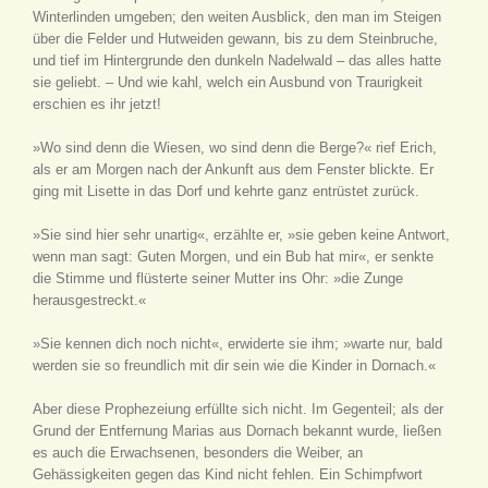
Winterlinden umgeben; den weiten Ausblick, den man im Steigen
über die Felder und Hutweiden gewann, bis zu dem Steinbruche,
und tief im Hintergrunde den dunkeln Nadelwald – das alles hatte
sie geliebt. – Und wie kahl, welch ein Ausbund von Traurigkeit
erschien es ihr jetzt!
»Wo sind denn die Wiesen, wo sind denn die Berge?« rief Erich,
als er am Morgen nach der Ankunft aus dem Fenster blickte. Er
ging mit Lisette in das Dorf und kehrte ganz entrüstet zurück.
»Sie sind hier sehr unartig«, erzählte er, »sie geben keine Antwort,
wenn man sagt: Guten Morgen, und ein Bub hat mir«, er senkte
die Stimme und flüsterte seiner Mutter ins Ohr: »die Zunge
herausgestreckt.«
»Sie kennen dich noch nicht«, erwiderte sie ihm; »warte nur, bald
werden sie so freundlich mit dir sein wie die Kinder in Dornach.«
Aber diese Prophezeiung erfüllte sich nicht. Im Gegenteil; als der
Grund der Entfernung Marias aus Dornach bekannt wurde, ließen
es auch die Erwachsenen, besonders die Weiber, an
Gehässigkeiten gegen das Kind nicht fehlen. Ein Schimpfwort