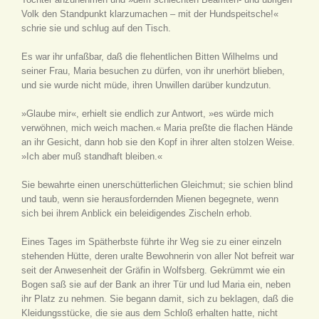
Volk den Standpunkt klarzumachen – mit der Hundspeitsche!«
schrie sie und schlug auf den Tisch.
Es war ihr unfaßbar, daß die flehentlichen Bitten Wilhelms und
seiner Frau, Maria besuchen zu dürfen, von ihr unerhört blieben,
und sie wurde nicht müde, ihren Unwillen darüber kundzutun.
»Glaube mir«, erhielt sie endlich zur Antwort, »es würde mich
verwöhnen, mich weich machen.« Maria preßte die flachen Hände
an ihr Gesicht, dann hob sie den Kopf in ihrer alten stolzen Weise.
»Ich aber muß standhaft bleiben.«
Sie bewahrte einen unerschütterlichen Gleichmut; sie schien blind
und taub, wenn sie herausfordernden Mienen begegnete, wenn
sich bei ihrem Anblick ein beleidigendes Zischeln erhob.
Eines Tages im Spätherbste führte ihr Weg sie zu einer einzeln
stehenden Hütte, deren uralte Bewohnerin von aller Not befreit war
seit der Anwesenheit der Gräfin in Wolfsberg. Gekrümmt wie ein
Bogen saß sie auf der Bank an ihrer Tür und lud Maria ein, neben
ihr Platz zu nehmen. Sie begann damit, sich zu beklagen, daß die
Kleidungsstücke, die sie aus dem Schloß erhalten hatte, nicht