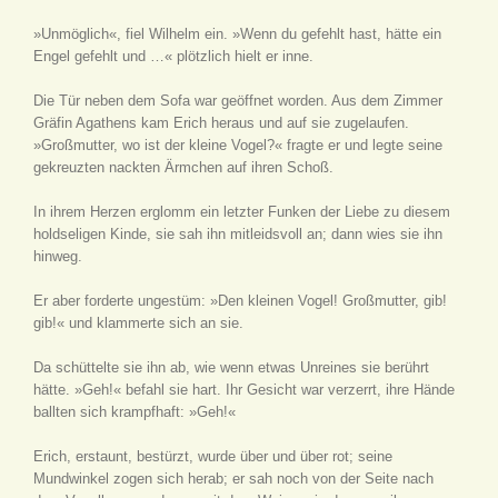
»Unmöglich«, fiel Wilhelm ein. »Wenn du gefehlt hast, hätte ein
Engel gefehlt und …« plötzlich hielt er inne.
Die Tür neben dem Sofa war geöffnet worden. Aus dem Zimmer
Gräfin Agathens kam Erich heraus und auf sie zugelaufen.
»Großmutter, wo ist der kleine Vogel?« fragte er und legte seine
gekreuzten nackten Ärmchen auf ihren Schoß.
In ihrem Herzen erglomm ein letzter Funken der Liebe zu diesem
holdseligen Kinde, sie sah ihn mitleidsvoll an; dann wies sie ihn
hinweg.
Er aber forderte ungestüm: »Den kleinen Vogel! Großmutter, gib!
gib!« und klammerte sich an sie.
Da schüttelte sie ihn ab, wie wenn etwas Unreines sie berührt
hätte. »Geh!« befahl sie hart. Ihr Gesicht war verzerrt, ihre Hände
ballten sich krampfhaft: »Geh!«
Erich, erstaunt, bestürzt, wurde über und über rot; seine
Mundwinkel zogen sich herab; er sah noch von der Seite nach