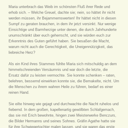
Maria unterbrach das Weib im schönsten Fluß ihrer Rede und
erhob sich. – Welche Greuel, dachte sie; nein, so hättet ihr nicht
werden müssen, ihr Bejammernswerten! Ihr hättet nicht in diesen
Sumpf zu geraten brauchen, in dem ihr jetzt versinkt. Nur wenige
Einsichtige und Barmherzige unter denen, die durch Jahrhunderte
unumschränkt über euch geherrscht, und sie würden euch zur
Erkenntnis des Guten geführt haben. Sie besaßen die Macht,
warum nicht auch die Gerechtigkeit, die Uneigennützigkeit, das
liebreiche Herz?
Als ein Kind ihres Stammes fühlte Maria sich mitschuldig an dem
himmelschreienden Versäumnis und war doch die letzte, die
Ersatz dafür zu leisten vermochte. Sie konnte schenken – raten,
belehren, bessernd einwirken konnte sie, die Bemakelte, nicht. Um
die Menschen zu ihrem wahren Heile zu führen, bedarf es einer
reinen Hand.
Sie eilte hinweg wie gejagt und durchwachte die Nacht ruhelos und
fiebernd. In dem großen, kapellenartig gewölbten Schlafgemach,
das sie mit Erich bewohnte, hingen zwei Meisterwerke Benczurs,
die Bilder Hermanns und seines Sohnes. Gräfin Agathe hatte sie
für ihre Schwiegertochter malen lassen, und sie waren das erste