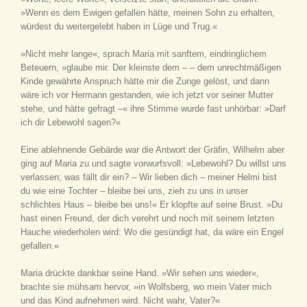
»Wenn es dem Ewigen gefallen hätte, meinen Sohn zu erhalten,
würdest du weitergelebt haben in Lüge und Trug.«
»Nicht mehr lange«, sprach Maria mit sanftem, eindringlichem
Beteuern, »glaube mir. Der kleinste dem – – dem unrechtmäßigen
Kinde gewährte Anspruch hätte mir die Zunge gelöst, und dann
wäre ich vor Hermann gestanden, wie ich jetzt vor seiner Mutter
stehe, und hätte gefragt –« ihre Stimme wurde fast unhörbar: »Darf
ich dir Lebewohl sagen?«
Eine ablehnende Gebärde war die Antwort der Gräfin, Wilhelm aber
ging auf Maria zu und sagte vorwurfsvoll: »Lebewohl? Du willst uns
verlassen; was fällt dir ein? – Wir lieben dich – meiner Helmi bist
du wie eine Tochter – bleibe bei uns, zieh zu uns in unser
schlichtes Haus – bleibe bei uns!« Er klopfte auf seine Brust. »Du
hast einen Freund, der dich verehrt und noch mit seinem letzten
Hauche wiederholen wird: Wo die gesündigt hat, da wäre ein Engel
gefallen.«
Maria drückte dankbar seine Hand. »Wir sehen uns wieder«,
brachte sie mühsam hervor, »in Wolfsberg, wo mein Vater mich
und das Kind aufnehmen wird. Nicht wahr, Vater?«