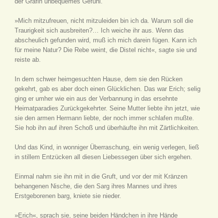
der Gräfin unbequemes Gefühl.
»Mich mitzufreuen, nicht mitzuleiden bin ich da. Warum soll die
Traurigkeit sich ausbreiten?… Ich weiche ihr aus. Wenn das
abscheulich gefunden wird, muß ich mich darein fügen. Kann ich
für meine Natur? Die Rebe weint, die Distel nicht«, sagte sie und
reiste ab.
In dem schwer heimgesuchten Hause, dem sie den Rücken
gekehrt, gab es aber doch einen Glücklichen. Das war Erich; selig
ging er umher wie ein aus der Verbannung in das ersehnte
Heimatparadies Zurückgekehrter. Seine Mutter liebte ihn jetzt, wie
sie den armen Hermann liebte, der noch immer schlafen mußte.
Sie hob ihn auf ihren Schoß und überhäufte ihn mit Zärtlichkeiten.
Und das Kind, in wonniger Überraschung, ein wenig verlegen, ließ
in stillem Entzücken all diesen Liebessegen über sich ergehen.
Einmal nahm sie ihn mit in die Gruft, und vor der mit Kränzen
behangenen Nische, die den Sarg ihres Mannes und ihres
Erstgeborenen barg, kniete sie nieder.
»Erich«, sprach sie, seine beiden Händchen in ihre Hände