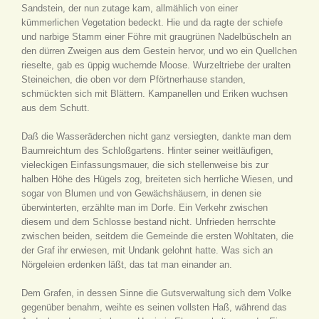
Sandstein, der nun zutage kam, allmählich von einer
kümmerlichen Vegetation bedeckt. Hie und da ragte der schiefe
und narbige Stamm einer Föhre mit graugrünen Nadelbüscheln an
den dürren Zweigen aus dem Gestein hervor, und wo ein Quellchen
rieselte, gab es üppig wuchernde Moose. Wurzeltriebe der uralten
Steineichen, die oben vor dem Pförtnerhause standen,
schmückten sich mit Blättern. Kampanellen und Eriken wuchsen
aus dem Schutt.
Daß die Wasseräderchen nicht ganz versiegten, dankte man dem
Baumreichtum des Schloßgartens. Hinter seiner weitläufigen,
vieleckigen Einfassungsmauer, die sich stellenweise bis zur
halben Höhe des Hügels zog, breiteten sich herrliche Wiesen, und
sogar von Blumen und von Gewächshäusern, in denen sie
überwinterten, erzählte man im Dorfe. Ein Verkehr zwischen
diesem und dem Schlosse bestand nicht. Unfrieden herrschte
zwischen beiden, seitdem die Gemeinde die ersten Wohltaten, die
der Graf ihr erwiesen, mit Undank gelohnt hatte. Was sich an
Nörgeleien erdenken läßt, das tat man einander an.
Dem Grafen, in dessen Sinne die Gutsverwaltung sich dem Volke
gegenüber benahm, weihte es seinen vollsten Haß, während das