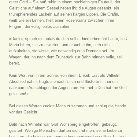
guter Gott! – Sie saß ruhig in einem hochlehnigen Fauteuil, der
Geistliche auf einem Sessel neben ihr, die Augen gesenkt, ein
triumphierendes Lächeln auf seinen kargen Lippen. Die Gräfin,
weiß wie ein Linnen, hielt einen Rosenkranz zwischen ihren
Fingern, die völlig leblos aussahen.
»Dank«, sprach sie, »daß du dich selbst hierherbemüht hast«, ließ
Maria bitten, sie zu erwarten, und ersuchte ihn, sich nicht
aufzuhalten, sie wisse, wie notwendig er in Dornach sei. Ihr
Wagen, der ihn nach dem Frühstück zur Bahn bringen solle, sei
bereit.
Kein Wort von ihrem Sohne, von ihrem Enkel. Erst als Wilhelm
Abschied nahm, fragte sie nach Erich und flüsterte mit einem
dankbaren Aufschlagen der Augen zum Himmel: »Den hat mir Gott
gelassen!«
Bei diesen Worten zuckte Maria zusammen und schlug die Hände
vor das Gesicht.
Bald nach Wilhelm war Graf Wolfsberg eingetroffen, gebeugt,
gealtert. Wenige Menschen durften sich rühmen, seine Liebe zu
besitzen; die beiden, die morgen begraben werden sollten, hatte er