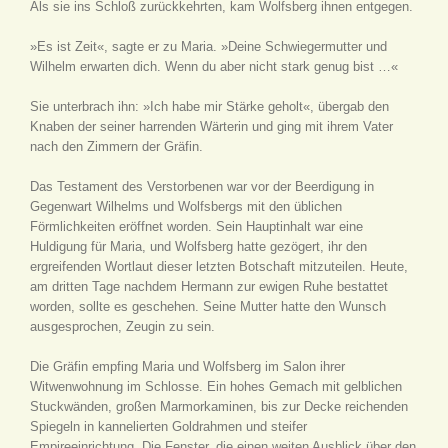
Als sie ins Schloß zurückkehrten, kam Wolfsberg ihnen entgegen.
»Es ist Zeit«, sagte er zu Maria. »Deine Schwiegermutter und
Wilhelm erwarten dich. Wenn du aber nicht stark genug bist …«
Sie unterbrach ihn: »Ich habe mir Stärke geholt«, übergab den
Knaben der seiner harrenden Wärterin und ging mit ihrem Vater
nach den Zimmern der Gräfin.
Das Testament des Verstorbenen war vor der Beerdigung in
Gegenwart Wilhelms und Wolfsbergs mit den üblichen
Förmlichkeiten eröffnet worden. Sein Hauptinhalt war eine
Huldigung für Maria, und Wolfsberg hatte gezögert, ihr den
ergreifenden Wortlaut dieser letzten Botschaft mitzuteilen. Heute,
am dritten Tage nachdem Hermann zur ewigen Ruhe bestattet
worden, sollte es geschehen. Seine Mutter hatte den Wunsch
ausgesprochen, Zeugin zu sein.
Die Gräfin empfing Maria und Wolfsberg im Salon ihrer
Witwenwohnung im Schlosse. Ein hohes Gemach mit gelblichen
Stuckwänden, großen Marmorkaminen, bis zur Decke reichenden
Spiegeln in kannelierten Goldrahmen und steifer
Empireeinrichtung. Die Fenster, die einen weiten Ausblick über den