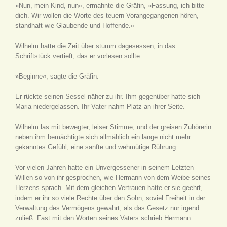
»Nun, mein Kind, nun«, ermahnte die Gräfin, »Fassung, ich bitte
dich. Wir wollen die Worte des teuern Vorangegangenen hören,
standhaft wie Glaubende und Hoffende.«
Wilhelm hatte die Zeit über stumm dagesessen, in das
Schriftstück vertieft, das er vorlesen sollte.
»Beginne«, sagte die Gräfin.
Er rückte seinen Sessel näher zu ihr. Ihm gegenüber hatte sich
Maria niedergelassen. Ihr Vater nahm Platz an ihrer Seite.
Wilhelm las mit bewegter, leiser Stimme, und der greisen Zuhörerin
neben ihm bemächtigte sich allmählich ein lange nicht mehr
gekanntes Gefühl, eine sanfte und wehmütige Rührung.
Vor vielen Jahren hatte ein Unvergessener in seinem Letzten
Willen so von ihr gesprochen, wie Hermann von dem Weibe seines
Herzens sprach. Mit dem gleichen Vertrauen hatte er sie geehrt,
indem er ihr so viele Rechte über den Sohn, soviel Freiheit in der
Verwaltung des Vermögens gewahrt, als das Gesetz nur irgend
zuließ. Fast mit den Worten seines Vaters schrieb Hermann: